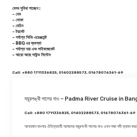
যেসব সুবিধা পাচ্ছেন :
– বেড
– সোফা
– বেচিন
– টয়লেট
– পর্যাপ্ত সিনিং এরেঞ্জমেন্ট
– BBQ এর ব্যবস্থা
– পর্যাপ্ত বয়া এবং লাইফজেকেট
– আরো আছে সাউন্ড সিস্টেম
Call: +880 1711336825, 01402288573, 01678076361-69
ময়ূরপঙ্খী পালের নাও – Padma River Cruise in Ba
Call: +880 1711336825, 01402288573, 01678076361-69
আবহমান বাংলার ঐতিহ্যবাহী আমাদের ময়ূরপংখী পালের নাও এখন পদ্মা নদী ভ্রমন ক