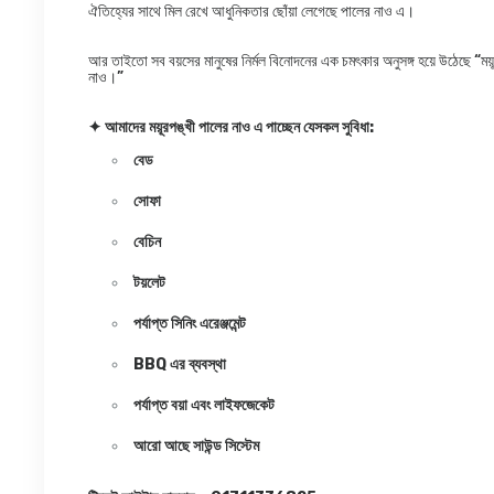
ঐতিহ্যের সাথে মিল রেখে আধুনিকতার ছোঁয়া লেগেছে পালের নাও এ।
আর তাইতো সব বয়সের মানুষের নির্মল বিনোদনের এক চমৎকার অনুসঙ্গ হয়ে উঠেছে “ময়
নাও।”
✦ আমাদের ময়ূরপঙ্খী পালের নাও এ পাচ্ছেন যেসকল সুবিধা:
বেড
সোফা
বেচিন
টয়লেট
পর্যাপ্ত সিনিং এরেঞ্জমেন্ট
BBQ এর ব্যবস্থা
পর্যাপ্ত বয়া এবং লাইফজেকেট
আরো আছে সাউন্ড সিস্টেম