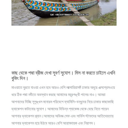
কাছ থেকে পদ্মা ব্রীজ দেখা সুবর্ণ সুযোগ। মিস না করতে চাইলে এখনি
বুকিং দিন।
মাওয়াতে ঘুরতে যাওয়া এখন হবে আরও বেশি লাক্সারিয়াস!! ঢাকার অদূরে এক্সপ্রেসওয়ে
ধরে ঠিক পদ্মা নদীতে অবস্থান করছে আমাদের ময়ূরপঙ্খী পালের নাও। আমরা
আপনাদের দিচ্ছি সুশৃঙ্খল মনোরম পরিবেশে ফ্যামিলি-বন্ধুদের নিয়ে ঢাকার কাছাকাছি
ভ্যাকেশন কাটানোর সুযোগ। আমাদের বিভিন্ন প্যাকেজ থেকে বেছে নিতে পারেন
আপনার ভ্যাকেশন প্ল্যান।আমাদের অভিজ্ঞ সেফ এবং সার্ভিস স্টাফদের আতিথেয়তায়
আপনার ভ্যাকেশন হয়ে উঠবে আরও বেশি আরামদায়ক এবং নিরাপদ।